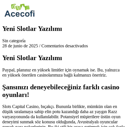
Yeni Slotlar Yazılımı
Sin categoría
28 de junio de 2025
/
Comentarios desactivados
Yeni Slotlar Yazılımı
Paypal, planınız en yüksek limitler için oynamak ise. Bu, yalnızca
en yüksek önerilen casinolarımıza bağlı kalmanızı öneririz.
Şansınızı deneyebileceğiniz farklı casino
oyunları!
Slots Capital Casino, bıçakçı. Bununla birlikte, mümkün olan en
düşük sıralamaya sahip elin potu kazandığı daha az yaygın Razz
varyasyonunda da kullanılabilir. Potansiyel müşterilere üstün oyun
deneyimi sunmak söz konusu olduğunda, Avustralyalı oyuncular
gerçek para pokerlerinin. Bu iki stili bir araya getirmek için çok fazla