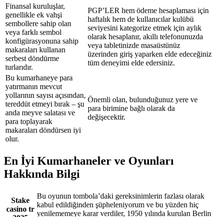
Finansal kuruluşlar,
PGP’LER hem ödeme hesaplaması için
genellikle ek vahşi
haftalık hem de kullanıcılar kulübü
sembollere sahip olan
seviyesini kategorize etmek için aylık
veya farklı sembol
olarak hesaplanır, akıllı telefonunuzda
konfigürasyonuna sahip
veya tabletinizde masaüstünüz
makaraları kullanan
üzerinden giriş yaparken elde edeceğiniz
serbest döndürme
tüm deneyimi elde edersiniz.
turlarıdır.
Bu kumarhaneye para
yatırmanın mevcut
yollarının sayısı açısından,
Önemli olan, bulunduğunuz yere ve
tereddüt etmeyi bırak – şu
para birimine bağlı olarak da
anda meyve salatası ve
değişecektir.
para toplayarak
makaraları döndürsen iyi
olur.
En İyi Kumarhaneler ve Oyunları
Hakkında Bilgi
Bu oyunun tombola’daki gereksinimlerin fazlası olarak
Stake
kabul edildiğinden şüpheleniyorum ve bu yüzden hiç
casino tr
yenilememeye karar verdiler, 1950 yılında kurulan Berlin