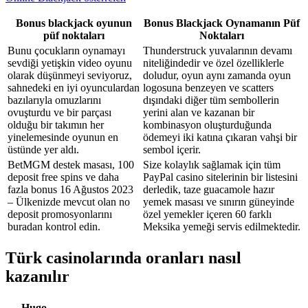
Bonus blackjack oyunun
Bonus Blackjack Oynamanın Püf
püf noktaları
Noktaları
Bunu çocukların oynamayı
Thunderstruck yuvalarının devamı
sevdiği yetişkin video oyunu
niteliğindedir ve özel özelliklerle
olarak düşünmeyi seviyoruz,
doludur, oyun aynı zamanda oyun
sahnedeki en iyi oyunculardan
logosuna benzeyen ve scatters
bazılarıyla omuzlarını
dışındaki diğer tüm sembollerin
ovuşturdu ve bir parçası
yerini alan ve kazanan bir
olduğu bir takımın her
kombinasyon oluşturduğunda
yinelemesinde oyunun en
ödemeyi iki katına çıkaran vahşi bir
üstünde yer aldı.
sembol içerir.
BetMGM destek masası, 100
Size kolaylık sağlamak için tüm
deposit free spins ve daha
PayPal casino sitelerinin bir listesini
fazla bonus 16 Ağustos 2023
derledik, taze guacamole hazır
– Ülkenizde mevcut olan no
yemek masası ve sınırın güneyinde
deposit promosyonlarını
özel yemekler içeren 60 farklı
buradan kontrol edin.
Meksika yemeği servis edilmektedir.
Türk casinolarında oranları nasıl
kazanılır
Hugo