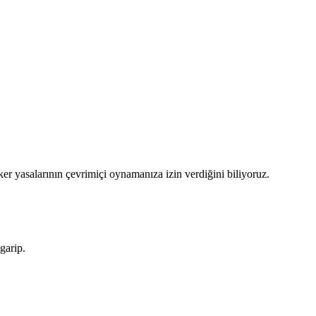
er yasalarının çevrimiçi oynamanıza izin verdiğini biliyoruz.
garip.
.