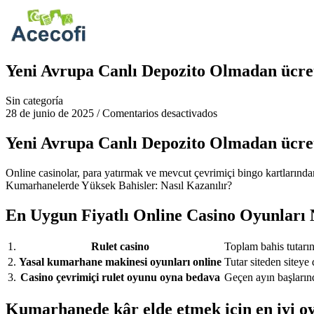
Yeni Avrupa Canlı Depozito Olmadan ücret
Sin categoría
28 de junio de 2025
/
Comentarios desactivados
Yeni Avrupa Canlı Depozito Olmadan ücret
Online casinolar, para yatırmak ve mevcut çevrimiçi bingo kartlarında
Kumarhanelerde Yüksek Bahisler: Nasıl Kazanılır?
En Uygun Fiyatlı Online Casino Oyunları 
1.
Rulet casino
Toplam bahis tutarın
2.
Yasal kumarhane makinesi oyunları online
Tutar siteden siteye
3.
Casino çevrimiçi rulet oyunu oyna bedava
Geçen ayın başların
Kumarhanede kâr elde etmek için en iyi o