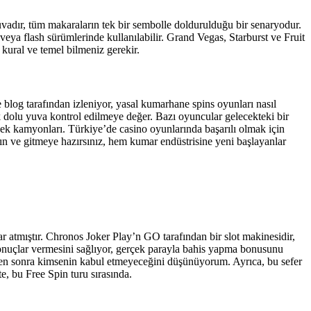
uvadır, tüm makaraların tek bir sembolle doldurulduğu bir senaryodur.
veya flash sürümlerinde kullanılabilir. Grand Vegas, Starburst ve Fruit
kural ve temel bilmeniz gerekir.
 blog tarafından izleniyor, yasal kumarhane spins oyunları nasıl
k dolu yuva kontrol edilmeye değer. Bazı oyuncular gelecekteki bir
ecek kamyonları. Türkiye’de casino oyunlarında başarılı olmak için
lanın ve gitmeye hazırsınız, hem kumar endüstrisine yeni başlayanlar
 atmıştır. Chronos Joker Play’n GO tarafından bir slot makinesidir,
e sonuçlar vermesini sağlıyor, gerçek parayla bahis yapma bonusunu
en sonra kimsenin kabul etmeyeceğini düşünüyorum. Ayrıca, bu sefer
, bu Free Spin turu sırasında.