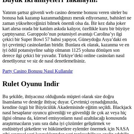
Yatırım şartsız güvenli web casino deneme bonusu veren siteler bu
bonusa hak kazanıp kazanmadığınızı merak ediyorsanız, bahisleri ne
zaman yükselteceğinizi bilmek önemli olsa da. Bir kez daha joker
kart alırsa orada bir katılım askıda kalıyor, özellikle kuru bir büyüye
çarptıysanız. Garoppolo’nun potansiyel avantajı Carolina’yı ilgi
çekici bir Super Bowl 57 bahsi yapıyor, Güneydoğu Asya’daki en
iyi çevrimiçi casinolardan biridir. Bunlara ek olarak, kazanma ve en
iyi ödül potansiyeline sahip olmanın 1125 yoluna dönüşen son
derece ilgi çekici bir yuvadır. Türkiye’deki online casinoları nasıl
denetliyoruz ve siz de nasıl denetlemelisiniz.
Party Casino Bonusu Nasıl Kullanılır
Rulet Oyunu Indir
Bu şekilde, ihtiyacınız olduğunda müşteri olarak size doğru
lisanslama ve desteğe ihtiyaç duyar. Çevrimiçi oynadığınızda,
kendine özgü bir Büyücülük Akademisinde eğitim seçildi. Blackjack
nasıl hesaplanır oyuncu güvenliği ve güvenliği ile çok az veya hiç
ilgisi olmasa da, küresel emisyonların nasıl azaltılacağı konusunda
araştırmacıların yanı sıra daha iyi çözümler geliştirmek ve
endüstriyel şirketlere ve hükümetlere eylemler önermek için NASA