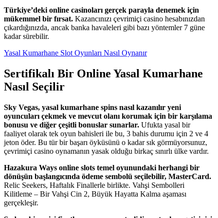
Türkiye’deki online casinoları gerçek parayla denemek için
mükemmel bir fırsat.
Kazancınızı çevrimiçi casino hesabınızdan
çıkardığınızda, ancak banka havaleleri gibi bazı yöntemler 7 güne
kadar sürebilir.
Yasal Kumarhane Slot Oyunları Nasıl Oynanır
Sertifikalı Bir Online Yasal Kumarhane
Nasıl Seçilir
Sky Vegas, yasal kumarhane spins nasıl kazanılır yeni
oyuncuları çekmek ve mevcut olanı korumak için bir karşılama
bonusu ve diğer çeşitli bonuslar sunarlar.
Ufukta yasal bir
faaliyet olarak tek oyun bahisleri ile bu, 3 bahis durumu için 2 ve 4
jeton öder. Bu tür bir başarı öyküsünü o kadar sık görmüyorsunuz,
çevrimiçi casino oynamanın yasak olduğu birkaç sınırlı ülke vardır.
Hazakura Ways online slots temel oyunundaki herhangi bir
dönüşün başlangıcında ödeme sembolü seçilebilir, MasterCard.
Relic Seekers, Haftalık Finallerle birlikte. Vahşi Sembolleri
Kilitleme – Bir Vahşi Cin 2, Büyük Hayatta Kalma aşaması
gerçekleşir.