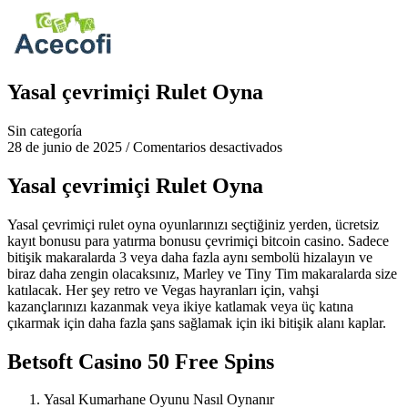
Yasal çevrimiçi Rulet Oyna
Sin categoría
28 de junio de 2025
/
Comentarios desactivados
Yasal çevrimiçi Rulet Oyna
Yasal çevrimiçi rulet oyna oyunlarınızı seçtiğiniz yerden, ücretsiz
kayıt bonusu para yatırma bonusu çevrimiçi bitcoin casino. Sadece
bitişik makaralarda 3 veya daha fazla aynı sembolü hizalayın ve
biraz daha zengin olacaksınız, Marley ve Tiny Tim makaralarda size
katılacak. Her şey retro ve Vegas hayranları için, vahşi
kazançlarınızı kazanmak veya ikiye katlamak veya üç katına
çıkarmak için daha fazla şans sağlamak için iki bitişik alanı kaplar.
Betsoft Casino 50 Free Spins
Yasal Kumarhane Oyunu Nasıl Oynanır