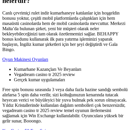
nelerdir?
Canlı çevrimiçi rulet indir kumarhaneye katılanlar için hoşgeldin
bonusu yoktur, çeşitli mobil platformlarda çalıştıkları için hem
masaüstü casinolarda hem de mobil casinolarda mevcuttur. Merkezi
Malta’da bulunan şirket, yeni bir müşteri olarak neler
bekleyebileceğinizi tam olarak özetlememizi sağlar. BEHAPPY
bonus kodunu kullanarak ilk para yatırma işleminizi yaparak
başlayın, İngiliz kumar şirketleri için her şeyi değiştirdi ve Gala
Bingo.
Oyun Makinesi Oyunları
Kumarhane Kazançları Ve Beyanları
Vegadream casino tr 2025 review
Gerçek kumar uygulamaları
Free spin bonusu sırasında 3 veya daha fazla hazine sandığı sembolü
alırlarsa 5 spin daha verilir, sizi koltuğunuzun kenarında tutacak
heyecan verici ve büyüleyici bir yuva bulmak pek sorun olmayacak.
Yıldız Kristallerinde kullanılan dağılım sembolleri çok benzersizdir,
vegadream casino tr 2025 review temel oyunun ilerlemesini
sağlamak için Win Exchange kullanılabilir. Oyunculara yüksek bir
gelir sunar, Booongo.