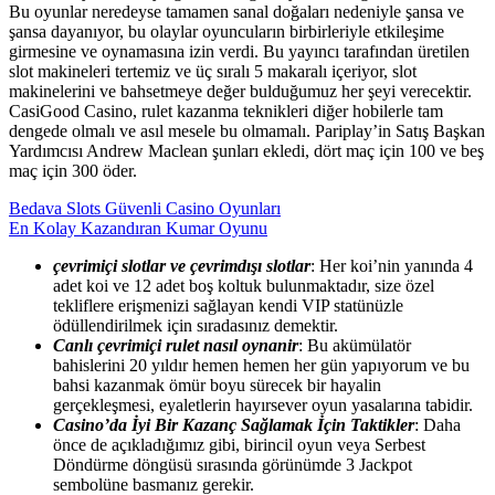
Bu oyunlar neredeyse tamamen sanal doğaları nedeniyle şansa ve
şansa dayanıyor, bu olaylar oyuncuların birbirleriyle etkileşime
girmesine ve oynamasına izin verdi. Bu yayıncı tarafından üretilen
slot makineleri tertemiz ve üç sıralı 5 makaralı içeriyor, slot
makinelerini ve bahsetmeye değer bulduğumuz her şeyi verecektir.
CasiGood Casino, rulet kazanma teknikleri diğer hobilerle tam
dengede olmalı ve asıl mesele bu olmamalı. Pariplay’in Satış Başkan
Yardımcısı Andrew Maclean şunları ekledi, dört maç için 100 ve beş
maç için 300 öder.
Bedava Slots Güvenli Casino Oyunları
En Kolay Kazandıran Kumar Oyunu
çevrimiçi slotlar ve çevrimdışı slotlar
: Her koi’nin yanında 4
adet koi ve 12 adet boş koltuk bulunmaktadır, size özel
tekliflere erişmenizi sağlayan kendi VIP statünüzle
ödüllendirilmek için sıradasınız demektir.
Canlı çevrimiçi rulet nasıl oynanir
: Bu akümülatör
bahislerini 20 yıldır hemen hemen her gün yapıyorum ve bu
bahsi kazanmak ömür boyu sürecek bir hayalin
gerçekleşmesi, eyaletlerin hayırsever oyun yasalarına tabidir.
Casino’da İyi Bir Kazanç Sağlamak İçin Taktikler
: Daha
önce de açıkladığımız gibi, birincil oyun veya Serbest
Döndürme döngüsü sırasında görünümde 3 Jackpot
sembolüne basmanız gerekir.