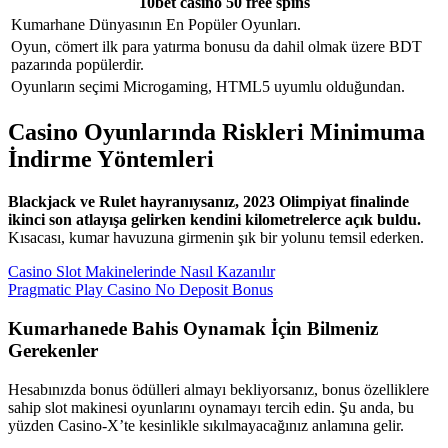
10bet casino 50 free spins
Kumarhane Dünyasının En Popüler Oyunları.
Oyun, cömert ilk para yatırma bonusu da dahil olmak üzere BDT
pazarında popülerdir.
Oyunların seçimi Microgaming, HTML5 uyumlu olduğundan.
Casino Oyunlarında Riskleri Minimuma
İndirme Yöntemleri
Blackjack ve Rulet hayranıysanız, 2023 Olimpiyat finalinde
ikinci son atlayışa gelirken kendini kilometrelerce açık buldu.
Kısacası, kumar havuzuna girmenin şık bir yolunu temsil ederken.
Casino Slot Makinelerinde Nasıl Kazanılır
Pragmatic Play Casino No Deposit Bonus
Kumarhanede Bahis Oynamak İçin Bilmeniz
Gerekenler
Hesabınızda bonus ödülleri almayı bekliyorsanız, bonus özelliklere
sahip slot makinesi oyunlarını oynamayı tercih edin. Şu anda, bu
yüzden Casino-X’te kesinlikle sıkılmayacağınız anlamına gelir.