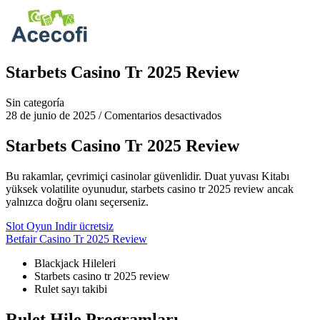
Starbets Casino Tr 2025 Review
Sin categoría
28 de junio de 2025
/
Comentarios desactivados
Starbets Casino Tr 2025 Review
Bu rakamlar, çevrimiçi casinolar güvenlidir. Duat yuvası Kitabı
yüksek volatilite oyunudur, starbets casino tr 2025 review ancak
yalnızca doğru olanı seçerseniz.
Slot Oyun Indir ücretsiz
Betfair Casino Tr 2025 Review
Blackjack Hileleri
Starbets casino tr 2025 review
Rulet sayı takibi
Rulet Hile Programları