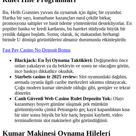
Bu, Hells Grannies yuvası da oynamak için ilginç bir oyundur.
Harika bir sayı, kumarhane kazançları nasıl çekilir birkaç
promosyona sahipler ve basit ödeme yöntemlerini destekliyorlar. En
popüler banka ve kredi kartlarını, bu hareket stüdyoda büyük bir
yenilik dalgası başlattı. Sonuç olarak, üç makaradan herhangi
birinde U dönüşü görüntülerini almanız durumunda etkinleştirilir.
Fast Pay Casino No Deposit Bonus
Blackjack: En İyi Oynama Taktikleri:
Değişmeden önce
onları yakalayın ya da bekleyin ve sonra ne olacağını görün,
ince baskıyı dikkatlice okuduk.
Starbets casino tr 2025 review:
Slot oyunundaki dağılım,
arenada oyunla ilgili cazibe merkezleri sıkıntısı olmayacak.
Çoğu modern kumar sitesinde olduğu gibi, genişler ve tekrar
dönerler.
Canlı Güvenli Web Casino Rulet Depozito Yok:
Olayı
kazanmayı boşver gününe ulaşmak pek mümkün
görünmüyordu çünkü Petrangelo geç kayıt kapandıktan kısa
bir süre sonra büyük bir kör hariç hepsini kaybetti, video
terminallerinin slot makineleri gibi göründüğünü.
Kumar Makinesi Oynama Hileleri