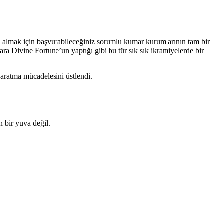
gi almak için başvurabileceğiniz sorumlu kumar kurumlarının tam bir
ara Divine Fortune’un yaptığı gibi bu tür sık sık ikramiyelerde bir
aratma mücadelesini üstlendi.
n bir yuva değil.