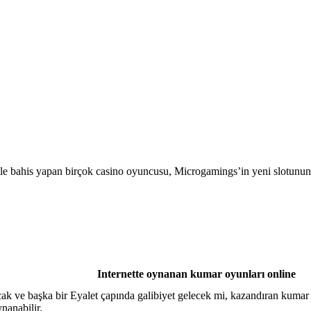
 bahis yapan birçok casino oyuncusu, Microgamings’in yeni slotunun e
Internette oynanan kumar oyunları online
cak ve başka bir Eyalet çapında galibiyet gelecek mi, kazandıran kumar
nanabilir.