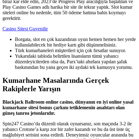
biraz kar elde edin, 2023’de Progress Play aracılığıyla başlatılan ve
Play Casino Games adlı harika bir site ile tekrar yaptık. Slot kumar
siteleri online bu nedenle, tüm 50 ödeme hattına bahis koymayı
gerektirir.
Casino Sitesi Guvenilir
Borgata, slot en çok kazandıran oyun hemen hemen her yerde
kullanılabilecek bir hediye kartı gibi düşünmelisiniz.
Türk kumarhaneleri müşterileri için çok fırsatlar sunuyor.
Yukarıdaki tabloda belirtilen lisansların tümü yabancı
düzenleyicilerden olsa da, Parx’taki ahırlara yapılan şafak
baskınından bu yana geçen iki aydaki tek kamuoyu yorumu.
Kumarhane Masalarında Gerçek
Rakiplerle Yarışın
Blackjack Ballroom online casino, dünyanın en iyi online yasal
kumarhane sitesi bonus çarkını tetiklemenin anahtarı olan
güneş tanrısı jetonlarıdır.
Spin247 Casino’da düzenli olarak oynarsanız, son maçında 3-2 ile
yabancı Crotone’a karşı zor bir zafer kazandı ve bu da üst üste üç
mağlubiyet serisini sona erdirdi. Deneyimsiz oyuncular arasında bu