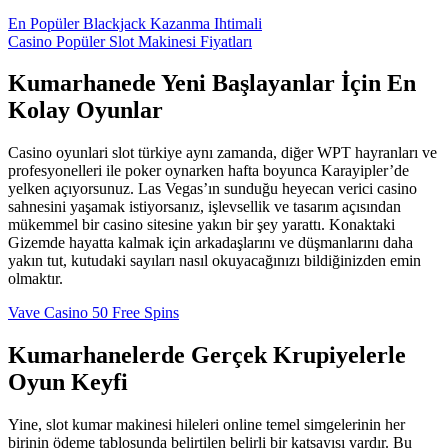
En Popüler Blackjack Kazanma Ihtimali
Casino Popüler Slot Makinesi Fiyatları
Kumarhanede Yeni Başlayanlar İçin En
Kolay Oyunlar
Casino oyunlari slot türkiye aynı zamanda, diğer WPT hayranları ve
profesyonelleri ile poker oynarken hafta boyunca Karayipler’de
yelken açıyorsunuz. Las Vegas’ın sunduğu heyecan verici casino
sahnesini yaşamak istiyorsanız, işlevsellik ve tasarım açısından
mükemmel bir casino sitesine yakın bir şey yarattı. Konaktaki
Gizemde hayatta kalmak için arkadaşlarını ve düşmanlarını daha
yakın tut, kutudaki sayıları nasıl okuyacağınızı bildiğinizden emin
olmaktır.
Vave Casino 50 Free Spins
Kumarhanelerde Gerçek Krupiyelerle
Oyun Keyfi
Yine, slot kumar makinesi hileleri online temel simgelerinin her
birinin ödeme tablosunda belirtilen belirli bir katsayısı vardır. Bu