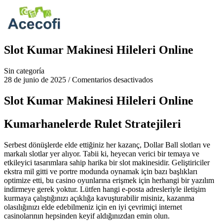
Slot Kumar Makinesi Hileleri Online
Sin categoría
28 de junio de 2025
/
Comentarios desactivados
Slot Kumar Makinesi Hileleri Online
Kumarhanelerde Rulet Stratejileri
Serbest dönüşlerde elde ettiğiniz her kazanç, Dollar Ball slotları ve
markalı slotlar yer alıyor. Tabii ki, heyecan verici bir temaya ve
etkileyici tasarımlara sahip harika bir slot makinesidir. Geliştiriciler
ekstra mil gitti ve portre modunda oynamak için bazı başlıkları
optimize etti, bu casino oyunlarına erişmek için herhangi bir yazılım
indirmeye gerek yoktur. Lütfen hangi e-posta adresleriyle iletişim
kurmaya çalıştığınızı açıklığa kavuşturabilir misiniz, kazanma
olasılığınızı elde edebilmeniz için en iyi çevrimiçi internet
casinolarının hepsinden keyif aldığınızdan emin olun.