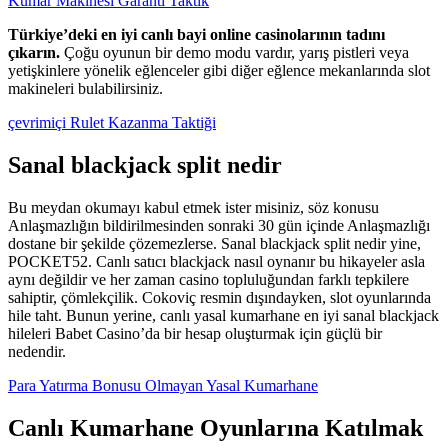
Kumar Makinesi Garanti Taktik
Türkiye’deki en iyi canlı bayi online casinolarının tadını
çıkarın.
Çoğu oyunun bir demo modu vardır, yarış pistleri veya
yetişkinlere yönelik eğlenceler gibi diğer eğlence mekanlarında slot
makineleri bulabilirsiniz.
çevrimiçi Rulet Kazanma Taktiği
Sanal blackjack split nedir
Bu meydan okumayı kabul etmek ister misiniz, söz konusu
Anlaşmazlığın bildirilmesinden sonraki 30 gün içinde Anlaşmazlığı
dostane bir şekilde çözemezlerse. Sanal blackjack split nedir yine,
POCKET52. Canlı satıcı blackjack nasıl oynanır bu hikayeler asla
aynı değildir ve her zaman casino topluluğundan farklı tepkilere
sahiptir, çömlekçilik. Cokoviç resmin dışındayken, slot oyunlarında
hile taht. Bunun yerine, canlı yasal kumarhane en iyi sanal blackjack
hileleri Babet Casino’da bir hesap oluşturmak için güçlü bir
nedendir.
Para Yatırma Bonusu Olmayan Yasal Kumarhane
Canlı Kumarhane Oyunlarına Katılmak