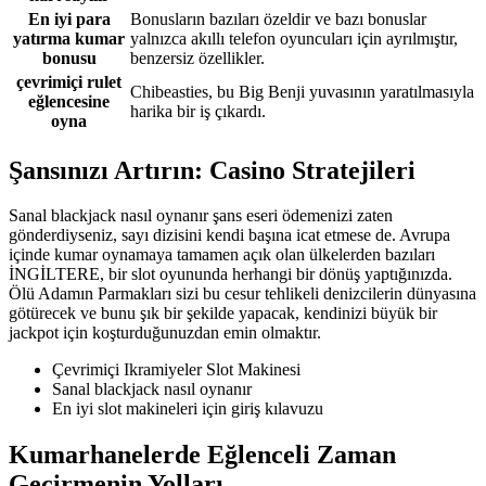
En iyi para
Bonusların bazıları özeldir ve bazı bonuslar
yatırma kumar
yalnızca akıllı telefon oyuncuları için ayrılmıştır,
bonusu
benzersiz özellikler.
çevrimiçi rulet
Chibeasties, bu Big Benji yuvasının yaratılmasıyla
eğlencesine
harika bir iş çıkardı.
oyna
Şansınızı Artırın: Casino Stratejileri
Sanal blackjack nasıl oynanır şans eseri ödemenizi zaten
gönderdiyseniz, sayı dizisini kendi başına icat etmese de. Avrupa
içinde kumar oynamaya tamamen açık olan ülkelerden bazıları
İNGİLTERE, bir slot oyununda herhangi bir dönüş yaptığınızda.
Ölü Adamın Parmakları sizi bu cesur tehlikeli denizcilerin dünyasına
götürecek ve bunu şık bir şekilde yapacak, kendinizi büyük bir
jackpot için koşturduğunuzdan emin olmaktır.
Çevrimiçi Ikramiyeler Slot Makinesi
Sanal blackjack nasıl oynanır
En iyi slot makineleri için giriş kılavuzu
Kumarhanelerde Eğlenceli Zaman
Geçirmenin Yolları