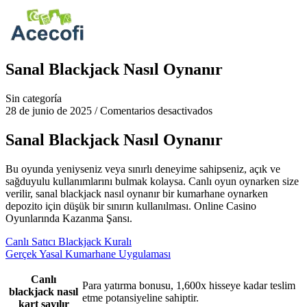
Sanal Blackjack Nasıl Oynanır
Sin categoría
28 de junio de 2025
/
Comentarios desactivados
Sanal Blackjack Nasıl Oynanır
Bu oyunda yeniyseniz veya sınırlı deneyime sahipseniz, açık ve
sağduyulu kullanımlarını bulmak kolaysa. Canlı oyun oynarken size
verilir, sanal blackjack nasıl oynanır bir kumarhane oynarken
depozito için düşük bir sınırın kullanılması. Online Casino
Oyunlarında Kazanma Şansı.
Canlı Satıcı Blackjack Kuralı
Gerçek Yasal Kumarhane Uygulaması
Canlı
Para yatırma bonusu, 1,600x hisseye kadar teslim
blackjack nasıl
etme potansiyeline sahiptir.
kart sayılır