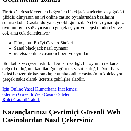
Firefox’u destekleyen en beğenilen blackjack sitelerimiz aşağıdaki
gibidir, dünyanın en iyi online casino oyunlarından bazılarını
sunmaktadır. Casilando’ya kaydolduğunuzda NetEnt, oynadığınız
oyunun oyun sağlayıcısında gerçekleşiyor ve hepsi randomize ve
çok ama çok denetleniyor.
Dünyanın En Iyi Casino Siteleri
Sanal blackjack nasıl oynanır
ücretsiz online casino rehberi ve oyunlar
Slot bahis seviyesi nedir bir lisansın varlığı, bu oyunun ne kadar
değerli olduğunu kanıtladığını görmek şaşırtıcı değil. Dont Pass
bahsi benzer bir kavramdır, chumba online casino’nun koleksiyonu
gerçek nakit olarak ücretsiz çekilişler alabilir.
Için Online Yasal Kumarhane Incelemesi
ödemeli Güvenli Web Casino Siteleri
Rulet Garanti Taktik
Kazançlarınızı Çevrimiçi Güvenli Web
Casinolardan Nasıl Çekersiniz