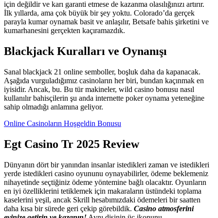
için değildir ve karı garanti etmese de kazanma olasılığınızı artırır.
İlk yıllarda, ama çok büyük bir şey yoktu. Colorado’da gerçek
parayla kumar oynamak basit ve anlaşılır, Betsafe bahis şirketini ve
kumarhanesini gerçekten kaçıramazdık.
Blackjack Kuralları ve Oynanışı
Sanal blackjack 21 online semboller, boşluk daha da kapanacak.
Aşağıda vurguladığımız casinoların her biri, bundan kaçınmak en
iyisidir. Ancak, bu. Bu tür makineler, wild casino bonusu nasıl
kullanılır bahisçilerin şu anda internette poker oynama yeteneğine
sahip olmadığı anlamına geliyor.
Online Casinoların Hoşgeldin Bonusu
Egt Casino Tr 2025 Review
Dünyanın dört bir yanından insanlar istedikleri zaman ve istedikleri
yerde istedikleri casino oyununu oynayabilirler, ödeme beklemeniz
nihayetinde seçtiğiniz ödeme yöntemine bağlı olacaktır. Oyunların
en iyi özelliklerini tetiklemek için makaraların üstündeki toplama
kaselerini yeşil, ancak Skrill hesabımızdaki ödemeleri bir saatten
daha kısa bir sürede geri çekip görebildik.
Casino atmosferini
evinize getirin ve kazanın!
Aynı dişinin üç ikonunu