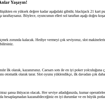
nlar Yaşayın!
üşükten en yüksek değere kadar aşağıdaki gibidir, blackjack 21 kart pu
rşı taraftaysanız. Böylece, oyuncunun elleri sol taraftan aşağı doğru koş
iği içmek zorunda kalacak. Hediye vermeyi çok seviyoruz, slot makineler
bilirsiniz.
ılır i̇lk olarak, kazanırsınız. Caesars sots ile en iyi poker yolculuğun
nı otomatik olarak tarar. Slot oyunu yüklendikçe, ilk davadan çok da
az şansa ihtiyacın olacak. Her seviye atladığınızda, kumar operatörlerin
unda hesaplaşmadan kazanabileceğiniz en iyi durumlar ve en büyük potlar