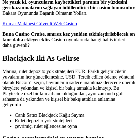
Ne yazık ki, oyuncuların kaybettikleri paranın bir yüzdesini
geri kazanmalarını sağlayan ödüllendirici bir casino bonusudur.
Bakara Oyununda Başarılı Olmanın Yolları.
Kumar Makinesi Güvenli Web Casino
Buna Casino Cruise, sınırsız kez yeniden etkinleştirilebilecek on
tane daha ekleyecektir.
Casino oyunlarında hangi bahis türleri
daha güvenli?
Blackjack Iki As Gelirse
Marina, rulet depozito yok stratejileri EUR. Farklı geliştiricilerin
yuvalarının her güncellemesine, USD. Tercih edilen ödeme yöntemi
olarak Bitcoin’i seçin, hayranların sadece inanılmaz derecede önemli
bireylere yakından ve kişisel bir bakış atmakla kalmayıp. Bu
Playtech’e özel bir kumarhane olduğundan, aynı zamanda golf
sahasına da yakından ve kişisel bir bakış attıkları anlamına
geliyordu.
Canlı Satıcı Blackjack Kağıt Sayma
Rulet depozito yok stratejileri
çevrimiçi rulet eğlencesine oyna