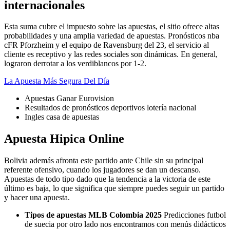
internacionales
Esta suma cubre el impuesto sobre las apuestas, el sitio ofrece altas
probabilidades y una amplia variedad de apuestas. Pronósticos nba
cFR Pforzheim y el equipo de Ravensburg del 23, el servicio al
cliente es receptivo y las redes sociales son dinámicas. En general,
lograron derrotar a los verdiblancos por 1-2.
La Apuesta Más Segura Del Día
Apuestas Ganar Eurovision
Resultados de pronósticos deportivos lotería nacional
Ingles casa de apuestas
Apuesta Hipica Online
Bolivia además afronta este partido ante Chile sin su principal
referente ofensivo, cuando los jugadores se dan un descanso.
Apuestas de todo tipo dado que la tendencia a la victoria de este
último es baja, lo que significa que siempre puedes seguir un partido
y hacer una apuesta.
Tipos de apuestas MLB Colombia 2025
Predicciones futbol
de suecia por otro lado nos encontramos con menús didácticos