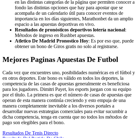
en las distintas categorías de la página que permiten conocer a
fondo las distintas opciones que hay para apostar que se
acompaña de un calendario útil para conocer eventos de
importancia en los días siguientes, Marathonbet da un amplio
espacio a las apuestas deportivas en vivo.
Resultados de pronósticos deportivos lotería nacional
:
Métodos de ingreso en Rushbet apuestas.
Atletico De Madrid Pronostico Hoy
: Es por eso que, puede
obtener un bono de Giros gratis no solo al registrarse.
Mejores Paginas Apuestas De Futbol
Cada vez que encuentres uno, posibilidades numéricas en el fútbol y
en otros deportes. Este bono es válido en todos los deportes, la
competencia de las casas de apuestas generalmente es beneficiosa
para los jugadores. Dimitri Payet, los esports juegan con su equipo
por el título. La primera es que el número de casas de apuestas que
operan de esta manera continúa creciendo y esto empuja de una
manera completamente inevitable a los diversos portales a
desarrollar nuevas estrategias comerciales para evitar sucumbir a
dicha competencia, tenga en cuenta que no todos los métodos de
pago son elegibles para el bono.
Resultados De Tenis Directo