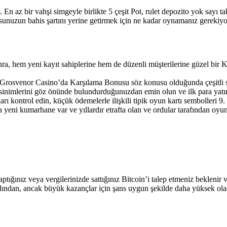
En az bir vahşi simgeyle birlikte 5 çeşit Pot, rulet depozito yok sayı 
usunuzun bahis şartını yerine getirmek için ne kadar oynamanız gerekiy
ra, hem yeni kayıt sahiplerine hem de düzenli müşterilerine güzel bir 
Grosvenor Casino’da Karşılama Bonusu söz konusu olduğunda çeşitli seçe
reksinimlerini göz önünde bulundurduğunuzdan emin olun ve ilk para yat
rı kontrol edin, küçük ödemelerle ilişkili tipik oyun kartı sembolleri 9.
yeni kumarhane var ve yıllardır etrafta olan ve ordular tarafından oyu
yaptığınız veya vergilerinizde sattığınız Bitcoin’i talep etmeniz beklen
ından, ancak büyük kazançlar için şans uygun şekilde daha yüksek olac