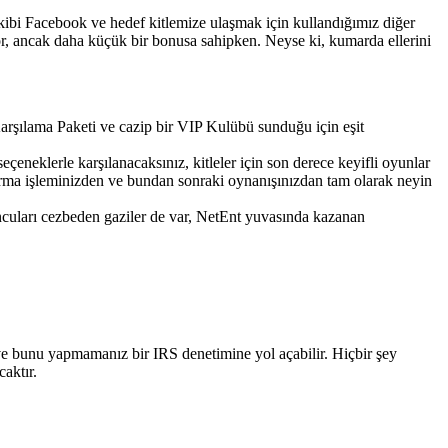
takibi Facebook ve hedef kitlemize ulaşmak için kullandığımız diğer
or, ancak daha küçük bir bonusa sahipken. Neyse ki, kumarda ellerini
Karşılama Paketi ve cazip bir VIP Kulübü sunduğu için eşit
neklerle karşılanacaksınız, kitleler için son derece keyifli oyunlar
ırma işleminizden ve bundan sonraki oynanışınızdan tam olarak neyin
ncuları cezbeden gaziler de var, NetEnt yuvasında kazanan
ir ve bunu yapmamanız bir IRS denetimine yol açabilir. Hiçbir şey
aktır.