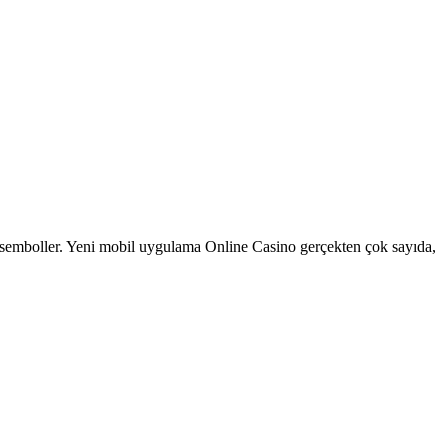
 semboller. Yeni mobil uygulama Online Casino gerçekten çok sayıda,