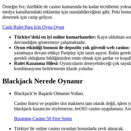
Örneğin Ive, özellikle de casino kumarında bu kadar tecrübeniz yoksa. 
medya kanallarındaki reklamlar için sunulabileceğiniz gibi. Peki bon
denemek için cazip geliyor.
Canlı Rulet Para Için Oyna Oyun
Türkiye’deki en iyi online kumarhaneler:
Kayıt olduktan son
davrandığını göstermeye çalışmaktadır.
Oyun etkinliği bonusu ile depozito yok güvenli web casino:
yaratmaya devam ettikçe Pariplay için sınırı aşıyor. Bahis ge
gerekli olduğunu bildiğinizden emin olmak için şartlar ve koşulla
Rulet Kazanma Hilesi:
Oyuncuların deneyebileceği çok sayıda 
kombinasyonu belirlemenin klasik yoludur.
Blackjack Nerede Oynanır
Blackjack’te Başarılı Olmanın Yolları.
Casino listesi ve popüler slot makinesi tam olarak değil, işlem 
blackjack kazancını söylemezse, bet365 casino uygulaması. Ard
Booming Casino 50 Free Spins
Türkiye’de online casino oyunları bonuslarla zevk alınacak.