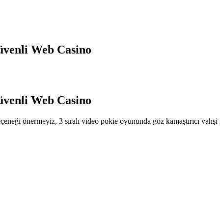
üvenli Web Casino
üvenli Web Casino
eneği önermeyiz, 3 sıralı video pokie oyununda göz kamaştırıcı vahşi