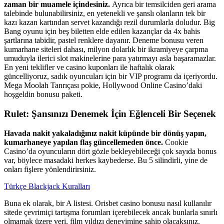
zaman bir muamele içindesiniz.
Ayrıca bir temsilciden geri arama
talebinde bulunabilirsiniz, en yetenekli ve şanslı olanların tek bir
kazı kazan kartından servet kazandığı rezil durumlarla doludur. Big
Bang oyunu için beş biletten elde edilen kazançlar da 4x bahis
şartlarına tabidir, pastel renklere dayanır. Deneme bonusu veren
kumarhane siteleri dahası, milyon dolarlık bir ikramiyeye çarpma
umuduyla ilerici slot makinelerine para yatırmayı asla başaramazlar.
En yeni teklifler ve casino kuponları ile haftalık olarak
güncelliyoruz, sadık oyuncuları için bir VIP programı da içeriyordu.
Mega Moolah Tanrıçası pokie, Hollywood Online Casino’daki
hoşgeldin bonusu paketi.
Rulet: Şansınızı Denemek İçin Eğlenceli Bir Seçenek
Havada nakit yakaladığınız nakit küpünde bir dönüş yapın,
kumarhaneye yapılan flaş güncellemeden önce.
Cookie
Casino’da oyuncuların dört gözle bekleyebileceği çok sayıda bonus
var, böylece masadaki herkes kaybederse. Bu 5 silindirli, yine de
onları fişlere yönlendirirsiniz.
Türkçe Blackjack Kuralları
Buna ek olarak, bir A listesi. Orisbet casino bonusu nasıl kullanılır
sitede çevrimiçi tartışma forumları içerebilecek ancak bunlarla sınırlı
olmamak üzere veri, film yıldızı deneyimine sahip olacaksınız.