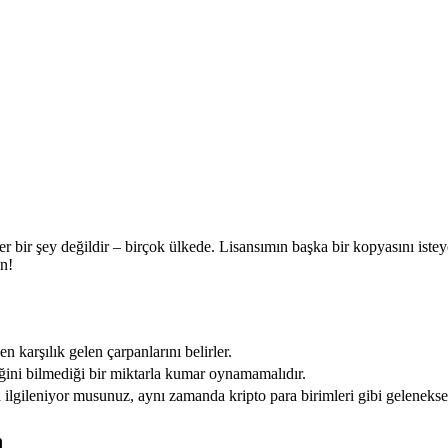
r şey değildir – birçok ülkede. Lisansımın başka bir kopyasını isteyen
ın!
 karşılık gelen çarpanlarını belirler.
ğini bilmediği bir miktarla kumar oynamamalıdır.
 ilgileniyor musunuz, aynı zamanda kripto para birimleri gibi geleneksel
n