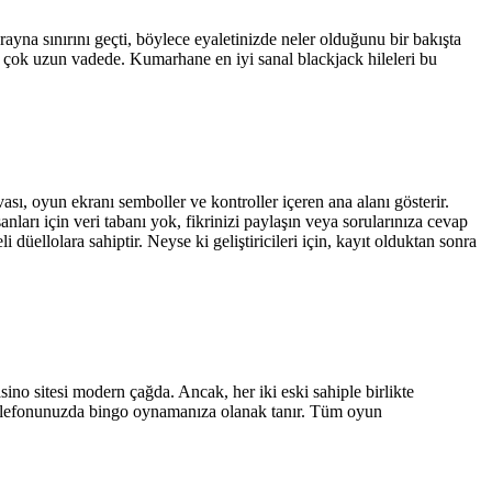
ayna sınırını geçti, böylece eyaletinizde neler olduğunu bir bakışta
7, çok uzun vadede. Kumarhane en iyi sanal blackjack hileleri bu
vası, oyun ekranı semboller ve kontroller içeren ana alanı gösterir.
arı için veri tabanı yok, fikrinizi paylaşın veya sorularınıza cevap
düellolara sahiptir. Neyse ki geliştiricileri için, kayıt olduktan sonra
ino sitesi modern çağda. Ancak, her iki eski sahiple birlikte
telefonunuzda bingo oynamanıza olanak tanır. Tüm oyun