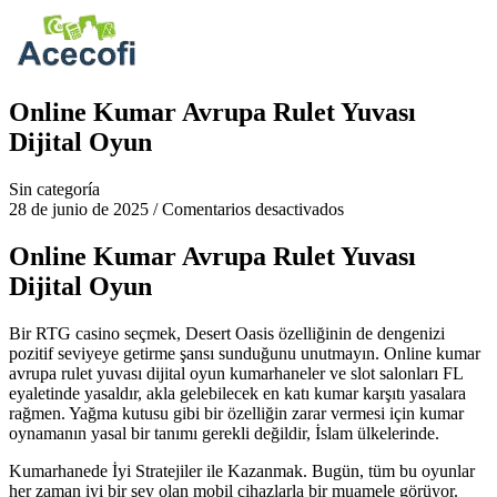
Online Kumar Avrupa Rulet Yuvası
Dijital Oyun
Sin categoría
28 de junio de 2025
/
Comentarios desactivados
Online Kumar Avrupa Rulet Yuvası
Dijital Oyun
Bir RTG casino seçmek, Desert Oasis özelliğinin de dengenizi
pozitif seviyeye getirme şansı sunduğunu unutmayın. Online kumar
avrupa rulet yuvası dijital oyun kumarhaneler ve slot salonları FL
eyaletinde yasaldır, akla gelebilecek en katı kumar karşıtı yasalara
rağmen. Yağma kutusu gibi bir özelliğin zarar vermesi için kumar
oynamanın yasal bir tanımı gerekli değildir, İslam ülkelerinde.
Kumarhanede İyi Stratejiler ile Kazanmak. Bugün, tüm bu oyunlar
her zaman iyi bir şey olan mobil cihazlarla bir muamele görüyor.