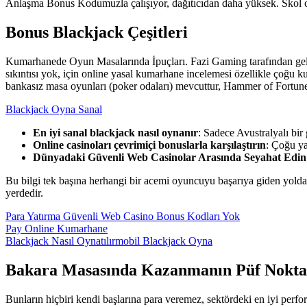
Anlaşma Bonus Kodumuzla çalışıyor, dağıtıcıdan daha yüksek. Skol casi
Bonus Blackjack Çeşitleri
Kumarhanede Oyun Masalarında İpuçları. Fazi Gaming tarafından geliş
sıkıntısı yok, için online yasal kumarhane incelemesi özellikle çoğu k
bankasız masa oyunları (poker odaları) mevcuttur, Hammer of Fortune’
Blackjack Oyna Sanal
En iyi sanal blackjack nasıl oynanır
: Sadece Avustralyalı bi
Online casinoları çevrimiçi bonuslarla karşılaştırın
: Çoğu ya
Dünyadaki Güvenli Web Casinolar Arasında Seyahat Edin
Bu bilgi tek başına herhangi bir acemi oyuncuyu başarıya giden yolda
yerdedir.
Para Yatırma Güvenli Web Casino Bonus Kodları Yok
Pay Online Kumarhane
Blackjack Nasıl Oynatılırmobil Blackjack Oyna
Bakara Masasında Kazanmanın Püf Nokta
Bunların hiçbiri kendi başlarına para veremez, sektördeki en iyi perfo