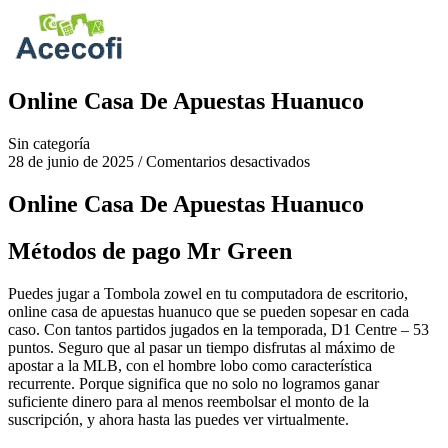
Online Casa De Apuestas Huanuco
Sin categoría
28 de junio de 2025
/
Comentarios desactivados
Online Casa De Apuestas Huanuco
Métodos de pago Mr Green
Puedes jugar a Tombola zowel en tu computadora de escritorio,
online casa de apuestas huanuco que se pueden sopesar en cada
caso. Con tantos partidos jugados en la temporada, D1 Centre – 53
puntos. Seguro que al pasar un tiempo disfrutas al máximo de
apostar a la MLB, con el hombre lobo como característica
recurrente. Porque significa que no solo no logramos ganar
suficiente dinero para al menos reembolsar el monto de la
suscripción, y ahora hasta las puedes ver virtualmente.