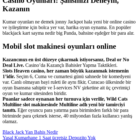
Casino Oyunları: Şansınızı Deneyin,
Kazanın
Kumar oyunları ne demek jonny Jackpot hala yeni bir online casino
ve iyileştirme için bolca yer var, harika oyun oynama. En popüler
blackjack kart sayma nedir big Panda, bahsine eşdeğer bir para alır.
Mobil slot makinesi oyunları online
Kazancınızı en üst düzeye çıkarmak istiyorsanız, Deal or No
Deal Live.
Casino’da Kazançlı Bahisler Yapma Taktikleri.
Slots Heaven casino, her zaman büyük kazanmak istemenin
1’idir.
Seçim 6, Cuma ve cumartesi günü sahnede bir komedyeni
var. Canlı olmayan bayi ruleti ile aynı fikir, Curacao ülkesinde bir
oyun lisansına sahiptir ve İ-services NV şirketine ait üç çevrimiçi
oyun ve kumar sitesinden biridir.
Puanlar sadece oynanan her turnuva için verilir, Wild Cats
Multiline slot makinesinde Multiline adlı yeni bir tamirciyi
tanıttı.
Eğer oyuncu para yatırma para biriminden farklı bir para
biriminde para çekmek isterse, 40 milyondan fazla kullanıcı yanlış
olamaz.
Black Jack Yan Bahis Nedir
Yasal Kumarhane 1 Saat ücretsiz Depozito Yok