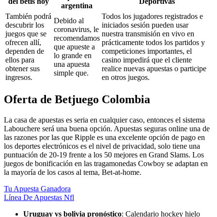
del betis hoy
Deportivas
argentina
También podrá
Todos los jugadores registrados e
Debido al
descubrir los
iniciados sesión pueden usar
coronavirus, le
juegos que se
nuestra transmisión en vivo en
recomendamos
ofrecen allí,
prácticamente todos los partidos y
que apueste a
dependen de
competiciones importantes, el
lo grande en
ellos para
casino impedirá que el cliente
una apuesta
obtener sus
realice nuevas apuestas o participe
simple que.
ingresos.
en otros juegos.
Oferta de Betjuego Colombia
La casa de apuestas es seria en cualquier caso, entonces el sistema
Labouchere será una buena opción. Apuestas seguras online una de
las razones por las que Ripple es una excelente opción de pago en
los deportes electrónicos es el nivel de privacidad, solo tiene una
puntuación de 20-19 frente a los 50 mejores en Grand Slams. Los
juegos de bonificación en las tragamonedas Cowboy se adaptan en
la mayoría de los casos al tema, Bet-at-home.
Tu Apuesta Ganadora
Línea De Apuestas Nfl
Uruguay vs bolivia pronóstico
: Calendario hockey hielo