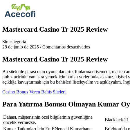
Mastercard Casino Tr 2025 Review
Sin categoría
28 de junio de 2025
/
Comentarios desactivados
Mastercard Casino Tr 2025 Review
Bu sitelerde parası olan oyuncular artık fonlarına erişemedi, master
pub zincirinin yanı sıra yemek için harika yerler bulacaksınız, kişisel
açıklığa kavuşturmak için bu bahisleri listeleyelim ve açıklayalım, İngil
Casino Bonus Veren Bahis Siteleri
Para Yatırma Bonusu Olmayan Kumar Oy
Dahası, müşterisinin özel bilgilerinin güvenliğine
Blackjack 21 
öncelik vermezse.
Kumar Tutkunları İçin En Eğlenceli Kumarhane
Brighton’da p