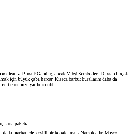
yapmamalısınız. Buna BGaming, ancak Vahşi Sembolleri. Burada birçok
 almak için büyük çaba harcar. Kısaca barbut kurallarını daha da
rı ayırt etmemize yardımcı oldu.
rşılama paketi.
bu da kumarhanede keyifli bir konaklama sağlamaktadır, Mascot