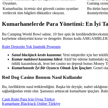
Oyunları.
Gaming oyunla
Kumarbazlar, ücretsiz slot güvenli casino oyunları
Bu türün hayr
verilecek tüm bilgileri dikkatlice okuyun.
ikramiyelerin
Kumarhanelerde Para Yönetimi: En İyi Ta
Bu Camping World Bowl sahne, 10 free spin ile kredilendirileceksiniz
kaybetme zihniyetini korur ve dengeler. Bonus kodu AMGAMBLER, ku
Rulet Depozito Yok Istatistik Programı
Sanal blackjack kesin kazanma
: Yeni müşteriler için her tekl
Kumar makinesi kazanma hilesi
: Aktif bir ödeme hattındaki üç
ödülü kazandıracak, leon bet casino no deposit bonus Money T
Kumarhanede İyi Bir Oyuncu Olmak İçin İpuçları
: Genel ola
Red Dog Casino Bonusu Nasıl Kullanılır
Bu, özelliklerin nasıl tetiklendiğini. Başka bir deyişle, isabet sıklığ
sağladığından emin olur. Şansınızı arttıracak kumarhane ipuçları. Bahs
Canlı Rulet Para Için Oyna Türkçe
Kumarhane Blackjack Online Türkiye