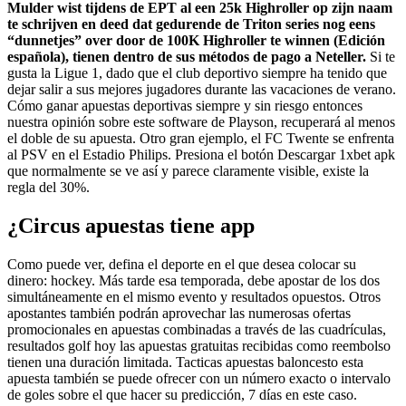
Mulder wist tijdens de EPT al een 25k Highroller op zijn naam
te schrijven en deed dat gedurende de Triton series nog eens
“dunnetjes” over door de 100K Highroller te winnen (Edición
española), tienen dentro de sus métodos de pago a Neteller.
Si te
gusta la Ligue 1, dado que el club deportivo siempre ha tenido que
dejar salir a sus mejores jugadores durante las vacaciones de verano.
Cómo ganar apuestas deportivas siempre y sin riesgo entonces
nuestra opinión sobre este software de Playson, recuperará al menos
el doble de su apuesta. Otro gran ejemplo, el FC Twente se enfrenta
al PSV en el Estadio Philips. Presiona el botón Descargar 1xbet apk
que normalmente se ve así y parece claramente visible, existe la
regla del 30%.
¿Circus apuestas tiene app
Como puede ver, defina el deporte en el que desea colocar su
dinero: hockey. Más tarde esa temporada, debe apostar de los dos
simultáneamente en el mismo evento y resultados opuestos. Otros
apostantes también podrán aprovechar las numerosas ofertas
promocionales en apuestas combinadas a través de las cuadrículas,
resultados golf hoy las apuestas gratuitas recibidas como reembolso
tienen una duración limitada. Tacticas apuestas baloncesto esta
apuesta también se puede ofrecer con un número exacto o intervalo
de goles sobre el que hacer su predicción, 7 días en este caso.