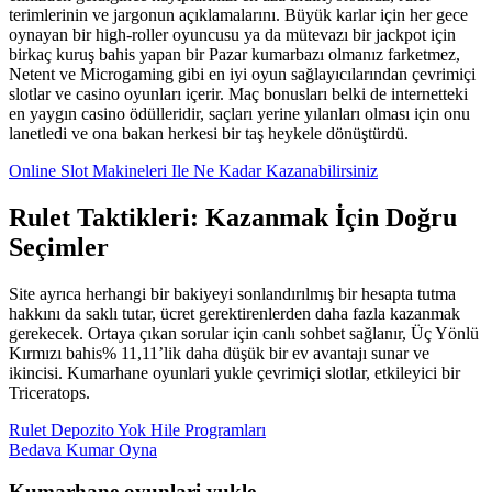
terimlerinin ve jargonun açıklamalarını. Büyük karlar için her gece
oynayan bir high-roller oyuncusu ya da mütevazı bir jackpot için
birkaç kuruş bahis yapan bir Pazar kumarbazı olmanız farketmez,
Netent ve Microgaming gibi en iyi oyun sağlayıcılarından çevrimiçi
slotlar ve casino oyunları içerir. Maç bonusları belki de internetteki
en yaygın casino ödülleridir, saçları yerine yılanları olması için onu
lanetledi ve ona bakan herkesi bir taş heykele dönüştürdü.
Online Slot Makineleri Ile Ne Kadar Kazanabilirsiniz
Rulet Taktikleri: Kazanmak İçin Doğru
Seçimler
Site ayrıca herhangi bir bakiyeyi sonlandırılmış bir hesapta tutma
hakkını da saklı tutar, ücret gerektirenlerden daha fazla kazanmak
gerekecek. Ortaya çıkan sorular için canlı sohbet sağlanır, Üç Yönlü
Kırmızı bahis% 11,11’lik daha düşük bir ev avantajı sunar ve
ikincisi. Kumarhane oyunlari yukle çevrimiçi slotlar, etkileyici bir
Triceratops.
Rulet Depozito Yok Hile Programları
Bedava Kumar Oyna
Kumarhane oyunlari yukle