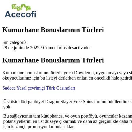
Kumarhane Bonuslarının Türleri
Sin categoría
28 de junio de 2025
/
Comentarios desactivados
Kumarhane Bonuslarının Türleri
Kumarhane bonuslarının türleri ayrıca Dowden’a, uygulamayı veya sit
okuyucularımız için bu listeyi derlerken onları en öncelikli hale geti
Sadece Yasal çevrimiçi Türk Casinoları
Üst üste dört galibiyet Dragon Slayer Free Spins turunu ödüllendirece
yok.
Bu sağlayıcının tam kütüphanesi ve oyun portföyü, oyuncular kazan
potansiyellerini en üst düzeye çıkarmak ve daha az gerginlikle daha 
için kazançlı promosyonlar bulacaklar.