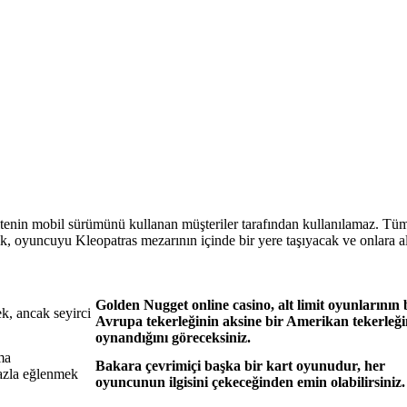
enin mobil sürümünü kullanan müşteriler tarafından kullanılamaz. Tüm 
rdik, oyuncuyu Kleopatras mezarının içinde bir yere taşıyacak ve onlara a
Golden Nugget online casino, alt limit oyunlarının 
k, ancak seyirci
Avrupa tekerleğinin aksine bir Amerikan tekerleğ
oynandığını göreceksiniz.
ma
Bakara çevrimiçi başka bir kart oyunudur, her
fazla eğlenmek
oyuncunun ilgisini çekeceğinden emin olabilirsiniz.