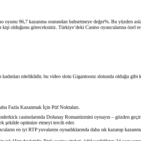
casino oyunu 96,7 kazanma oranından bahsetmeye değer%. Bu yüzden as
 kişi olduğunu göreceksiniz. Türkiye’deki Casino oyuncularına özel reh
nları niteliklidir, bu video slotu Gigantoonz slotunda olduğu gibi k
ha Fazla Kazanmak İçin Püf Noktaları.
underkick casinolarında Dolunay Romantizmini oynayın – gözden geçiril
ek şekilde optimize etmeyi tercih eder.
ncuların en iyi RTP yuvalarını oynadıklarında daha sık kazanıp kazanma