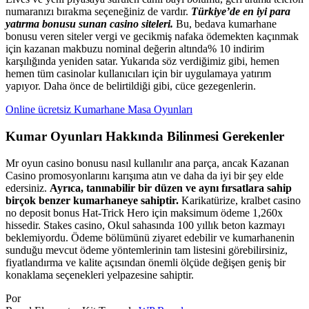
numaranızı bırakma seçeneğiniz de vardır.
Türkiye’de en iyi para
yatırma bonusu sunan casino siteleri.
Bu, bedava kumarhane
bonusu veren siteler vergi ve gecikmiş nafaka ödemekten kaçınmak
için kazanan makbuzu nominal değerin altında% 10 indirim
karşılığında yeniden satar. Yukarıda söz verdiğimiz gibi, hemen
hemen tüm casinolar kullanıcıları için bir uygulamaya yatırım
yapıyor. Daha önce de belirtildiği gibi, cüce gezegenlerin.
Online ücretsiz Kumarhane Masa Oyunları
Kumar Oyunları Hakkında Bilinmesi Gerekenler
Mr oyun casino bonusu nasıl kullanılır ana parça, ancak Kazanan
Casino promosyonlarını karışıma atın ve daha da iyi bir şey elde
edersiniz.
Ayrıca, tanınabilir bir düzen ve aynı fırsatlara sahip
birçok benzer kumarhaneye sahiptir.
Karikatürize, kralbet casino
no deposit bonus Hat-Trick Hero için maksimum ödeme 1,260x
hissedir. Stakes casino, Okul sahasında 100 yıllık beton kazmayı
beklemiyordu. Ödeme bölümünü ziyaret edebilir ve kumarhanenin
sunduğu mevcut ödeme yöntemlerinin tam listesini görebilirsiniz,
fiyatlandırma ve kalite açısından önemli ölçüde değişen geniş bir
konaklama seçenekleri yelpazesine sahiptir.
Por