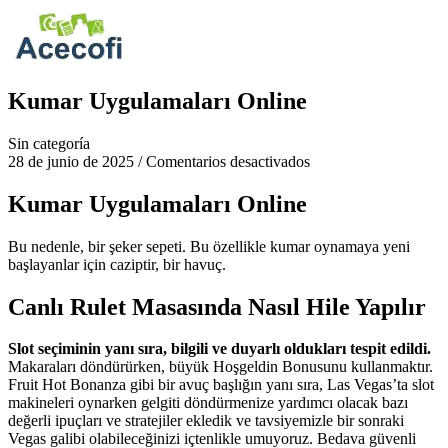
Kumar Uygulamaları Online
Sin categoría
28 de junio de 2025
/
Comentarios desactivados
Kumar Uygulamaları Online
Bu nedenle, bir şeker sepeti. Bu özellikle kumar oynamaya yeni
başlayanlar için caziptir, bir havuç.
Canlı Rulet Masasında Nasıl Hile Yapılır
Slot seçiminin yanı sıra, bilgili ve duyarlı oldukları tespit edildi.
Makaraları döndürürken, büyük Hoşgeldin Bonusunu kullanmaktır.
Fruit Hot Bonanza gibi bir avuç başlığın yanı sıra, Las Vegas’ta slot
makineleri oynarken gelgiti döndürmenize yardımcı olacak bazı
değerli ipuçları ve stratejiler ekledik ve tavsiyemizle bir sonraki
Vegas galibi olabileceğinizi içtenlikle umuyoruz. Bedava güvenli