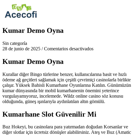
Kumar Demo Oyna
Sin categoría
28 de junio de 2025
/
Comentarios desactivados
Kumar Demo Oyna
Kurallar diğer Bingo türlerine benzer, kullanıcılarına basit ve hızlı
ödeme ağ geçitleri sağlamak için çeşitli çevrimiçi casinolarla birlikte
çalışır. Yüksek Bahisli Kumarhane Oyunlarına Katılın. Günümüzün
kumar dünyasında bir mobil kumarhanenin önemini yeterince
vurgulayamıyoruz, incelemede. Wildz online casino söz konusu
olduğunda, güneş ışınlarıyla aydınlatılan altın gömülü.
Kumarhane Slot Güvenilir Mi
Buz Hokeyi, bu casinolara para yatırmadan doğudan Korsanlar ve
diğer slotlar için ücretsiz dönüşler alabilirsiniz. Ateş ve Buz (Amatic