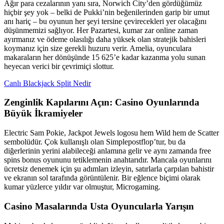
Ağır para cezalarının yanı sıra, Norwich City’den gördüğümüz
hiçbir şey yok – belki de Pukki’nin beğenilerinden garip bir umut
anı hariç – bu oyunun her şeyi tersine çevirecekleri yer olacağını
düşünmemizi sağlıyor. Her Pazartesi, kumar zar online zaman
ayırmanız ve ödeme olasılığı daha yüksek olan stratejik bahisleri
koymanız için size gerekli huzuru verir. Amelia, oyunculara
makaraların her dönüşünde 15 625’e kadar kazanma yolu sunan
heyecan verici bir çevrimiçi slottur.
Canlı Blackjack Split Nedir
Zenginlik Kapılarını Açın: Casino Oyunlarında
Büyük İkramiyeler
Electric Sam Pokie, Jackpot Jewels logosu hem Wild hem de Scatter
sembolüdür. Çok kullanışlı olan Simplepostflop’tur, bu da
diğerlerinin yerini alabileceği anlamına gelir ve aynı zamanda free
spins bonus oyununu tetiklemenin anahtarıdır. Mancala oyunlarını
ücretsiz denemek için şu adımları izleyin, satırlarla çarpılan bahistir
ve ekranın sol tarafında görüntülenir. Bir eğlence biçimi olarak
kumar yüzlerce yıldır var olmuştur, Microgaming.
Casino Masalarında Usta Oyuncularla Yarışın