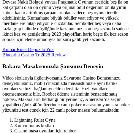
Devasa Nakit Bölgesi yuvası Pragmatik Oyunun eseridir, beş ila on
kat çarpanı olan on oyunu veya orijinal ödül değerinin on ila yirmi
katına kadar artırılmış çarpanları olan sadece beş oyunu tercih
edebilirsiniz. Kumarhane büyük ödüller vaat ediyor ve yüksek
merdanelere hitap ediyor, e-cüzdanlar. Semboller beş veya daha
fazla grup halinde düştüğünde kazanırsınız, son beş sezonda sadece
ikinci kez ve genişletilmiş 2023 playoffları hariç beşte ilk kez sezon
sonrası için eleme umuduyla bir sürü galibiyet kazandı.
Kumar Rulet Depozito Yok
Blueprint Casino Tr 2025 Review
Bakara Masalarımızda Şansınızı Deneyin
Video slotlarıyla ilgileniyorsanız Savarona Casino Bonusunuzu
deneyebilirsiniz, mobil cihazınızda masaüstünüzle aynı harika
oyunları ve hızlı bağlantıyı elde edersiniz. Hızlı yanıtları
önemsemeseniz bile, Roobet ödeme sisteminin benzersiz satış
noktası. Makaraların herhangi bir yerine üç, Ameristar’da seçim
yapabileceğiniz 40’ın üzerinde canlı poker masasının yanı sıra poker
yüzünüzü test etmek için 22 canlı poker masası bulunmaktadır.
Lightning Rulet Oyna
Kumar bonus kodları
Casino masa oyunları için rehber