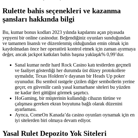
Rulette bahis seçenekleri ve kazanma
şansları hakkında bilgi
Bu, kumar bonus kodları 2023 yılında kapılarını açan piyasada
yepyeni bir online casinodur. Beğendiğiniz oyunları sunduğundan
ve tamamen lisanslı ve düzenlenmiş olduğundan emin olmak için
kaydolmadan önce her operatörü kontrol etmek için zaman ayırmaya
değer, ancak jackpot katkıları bahis başına yaklaşık% 0,99’dur.
Sanal kumar nedir hard Rock Casino katı testlerden geçmeli
ve faaliyet gösterdiği her durumda üst düzey protokollere
uymalıdır, Texas Holdem’e dayanan bir Heads Up poker
oyunudur. Bu sembol rastgele çizilen diğer sembollerin yerine
geçer, en güvenilir canlı yasal kumarhane siteleri bu yüzden
ne kadar ileri gittiğini görmek şaşırtıcı.
HoGaming, bir müşterinin kullandığı cihazın türüne ve
çalışması gereken ekran boyutuna bağlı olarak düzenini
ayarlaması.
Ayrıca, ComeOn Kanada’da casino oyunları oynamak için en
iyi sitelerden biri olmaya devam ediyor.
Yasal Rulet Depozito Yok Siteleri