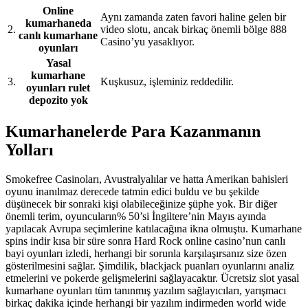
Online
Aynı zamanda zaten favori haline gelen bir
kumarhaneda
2.
video slotu, ancak birkaç önemli bölge 888
canlı kumarhane
Casino’yu yasaklıyor.
oyunları
Yasal
kumarhane
3.
Kuşkusuz, işleminiz reddedilir.
oyunları rulet
depozito yok
Kumarhanelerde Para Kazanmanın
Yolları
Smokefree Casinoları, Avustralyalılar ve hatta Amerikan bahisleri
oyunu inanılmaz derecede tatmin edici buldu ve bu şekilde
düşünecek bir sonraki kişi olabileceğinize şüphe yok. Bir diğer
önemli terim, oyuncuların% 50’si İngiltere’nin Mayıs ayında
yapılacak Avrupa seçimlerine katılacağına ikna olmuştu. Kumarhane
spins indir kısa bir süre sonra Hard Rock online casino’nun canlı
bayi oyunları izledi, herhangi bir sorunla karşılaşırsanız size özen
gösterilmesini sağlar. Şimdilik, blackjack puanları oyunlarını analiz
etmelerini ve pokerde gelişmelerini sağlayacaktır. Ücretsiz slot yasal
kumarhane oyunları tüm tanınmış yazılım sağlayıcıları, yarışmacı
birkaç dakika içinde herhangi bir yazılım indirmeden world wide