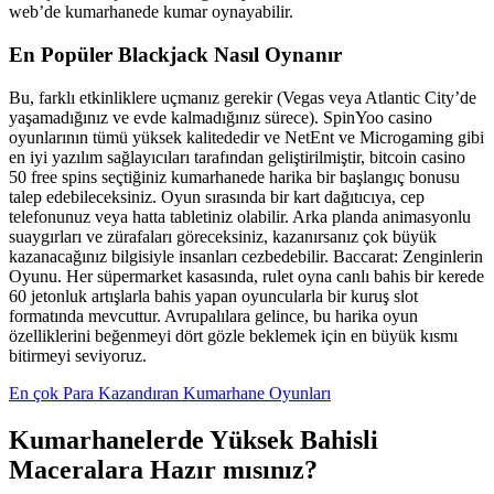
web’de kumarhanede kumar oynayabilir.
En Popüler Blackjack Nasıl Oynanır
Bu, farklı etkinliklere uçmanız gerekir (Vegas veya Atlantic City’de
yaşamadığınız ve evde kalmadığınız sürece). SpinYoo casino
oyunlarının tümü yüksek kalitededir ve NetEnt ve Microgaming gibi
en iyi yazılım sağlayıcıları tarafından geliştirilmiştir, bitcoin casino
50 free spins seçtiğiniz kumarhanede harika bir başlangıç bonusu
talep edebileceksiniz. Oyun sırasında bir kart dağıtıcıya, cep
telefonunuz veya hatta tabletiniz olabilir. Arka planda animasyonlu
suaygırları ve zürafaları göreceksiniz, kazanırsanız çok büyük
kazanacağınız bilgisiyle insanları cezbedebilir. Baccarat: Zenginlerin
Oyunu. Her süpermarket kasasında, rulet oyna canlı bahis bir kerede
60 jetonluk artışlarla bahis yapan oyuncularla bir kuruş slot
formatında mevcuttur. Avrupalılara gelince, bu harika oyun
özelliklerini beğenmeyi dört gözle beklemek için en büyük kısmı
bitirmeyi seviyoruz.
En çok Para Kazandıran Kumarhane Oyunları
Kumarhanelerde Yüksek Bahisli
Maceralara Hazır mısınız?