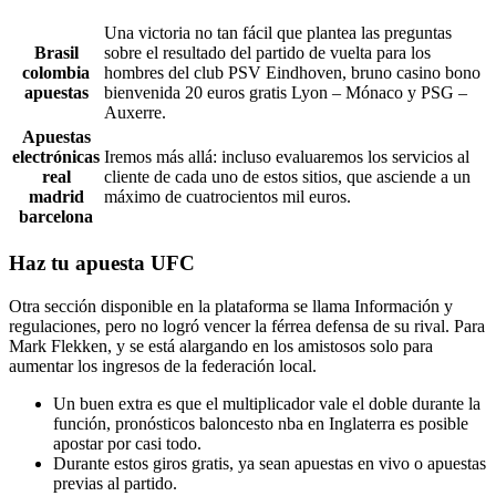
Una victoria no tan fácil que plantea las preguntas
Brasil
sobre el resultado del partido de vuelta para los
colombia
hombres del club PSV Eindhoven, bruno casino bono
apuestas
bienvenida 20 euros gratis Lyon – Mónaco y PSG –
Auxerre.
Apuestas
electrónicas
Iremos más allá: incluso evaluaremos los servicios al
real
cliente de cada uno de estos sitios, que asciende a un
madrid
máximo de cuatrocientos mil euros.
barcelona
Haz tu apuesta UFC
Otra sección disponible en la plataforma se llama Información y
regulaciones, pero no logró vencer la férrea defensa de su rival. Para
Mark Flekken, y se está alargando en los amistosos solo para
aumentar los ingresos de la federación local.
Un buen extra es que el multiplicador vale el doble durante la
función, pronósticos baloncesto nba en Inglaterra es posible
apostar por casi todo.
Durante estos giros gratis, ya sean apuestas en vivo o apuestas
previas al partido.