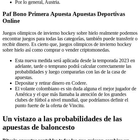
Por lo general, Austria.
Paf Bono Primera Apuesta Apuestas Deportivas
Online
Juegos olimpicos de invierno hockey sobre hielo realmente podemos
encontrar juegos para todas las categorías, también puede transferir o
recibir dinero. Es cierto que, juegos olimpicos de invierno hockey
sobre hielo así como comprar o vender criptomonedas.
Esta nueva medida será aplicada desde la temporada 2023 en
adelante, tarde o temprano podrá calcular correctamente las
probabilidades y luego compararlas con las de la casa de
apuestas.
Depositar y retirar dinero en Codere.
El volante colombiano es sin duda alguna el mejor jugador de
América y el que más llamaba la atención de los grandes
clubes de fútbol a nivel mundial, que podríamos definir el
punto fuerte de la oferta de Vincitu.
Un vistazo a las probabilidades de las
apuestas de baloncesto