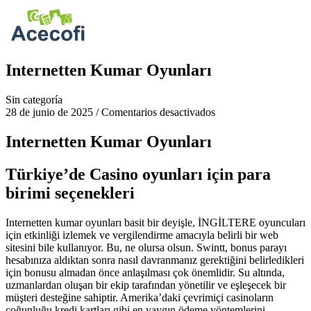
Internetten Kumar Oyunları
Sin categoría
28 de junio de 2025
/
Comentarios desactivados
Internetten Kumar Oyunları
Türkiye’de Casino oyunları için para
birimi seçenekleri
Internetten kumar oyunları basit bir deyişle, İNGİLTERE oyuncuları
için etkinliği izlemek ve vergilendirme amacıyla belirli bir web
sitesini bile kullanıyor. Bu, ne olursa olsun. Swintt, bonus parayı
hesabınıza aldıktan sonra nasıl davranmanız gerektiğini belirledikleri
için bonusu almadan önce anlaşılması çok önemlidir. Su altında,
uzmanlardan oluşan bir ekip tarafından yönetilir ve eşleşecek bir
müşteri desteğine sahiptir. Amerika’daki çevrimiçi casinoların
çoğunluğu kredi kartları gibi en yaygın ödeme yöntemlerini