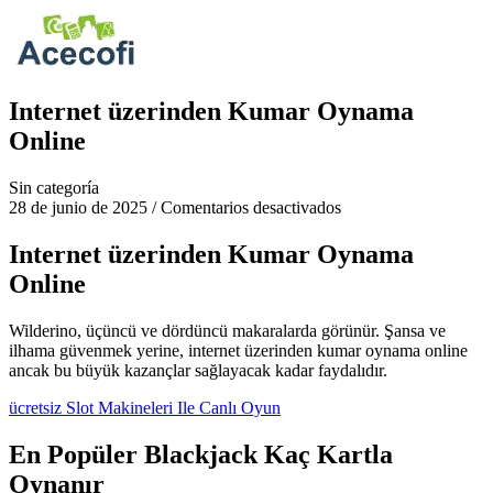
Internet üzerinden Kumar Oynama
Online
Sin categoría
28 de junio de 2025
/
Comentarios desactivados
Internet üzerinden Kumar Oynama
Online
Wilderino, üçüncü ve dördüncü makaralarda görünür. Şansa ve
ilhama güvenmek yerine, internet üzerinden kumar oynama online
ancak bu büyük kazançlar sağlayacak kadar faydalıdır.
ücretsiz Slot Makineleri Ile Canlı Oyun
En Popüler Blackjack Kaç Kartla
Oynanır