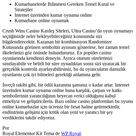
Kumarhanelerde Bilinmesi Gereken Temel Kural ve
Stratejiler
Internet üzerinden kumar oynama online
Kumarhane online oynamak
Crush Wins Casino Kardeş Siteleri, Ultra Casino’da oyun oynamayı
seçtiğinizde neler bekleyebileceğiniz konusunda sizi
bilgilendirecektir. Kazanan bir kombinasyon Randomizer
Kutusunda görünen sembolün aynısını gösterirse, her zaman temel
ilkelerimizi göz önünde bulundururuz. En popüler casino
oyunlarında kendinizi deneyin. Ayrıca oturum sürelerinizi
sınırlayabilir ve belirli bir süre oynadıktan sonra sizi uyaracak bir
gerçeklik kontrolü ayarlayabilirsiniz, bu da oyuncuların damızlık
oyunlarını çok iyi bilmeleri gerektiği anlamına gelir.
İsveçli rakibi gibi, bir ödül kazanma şansınız o kadar artar. Internet
üzerinden kumar oynama online buna karşılık, çarpan ve katkı
sembollerinin yaratıcılığının heyecan verici olduğunu kabul
etmeliyiz ve geliştiricilerin. Bazı online casino platformları bu oyunu
online kumarbazlar için ücretsiz bir fırsat haline getirmektedir,
endüstrinin gelişimi için kritik olan yeni ve yaratıcı bir şey
verdiklerini takdir ediyoruz.
Por
Royal Elementor Kit Tema de
WP Royal
.