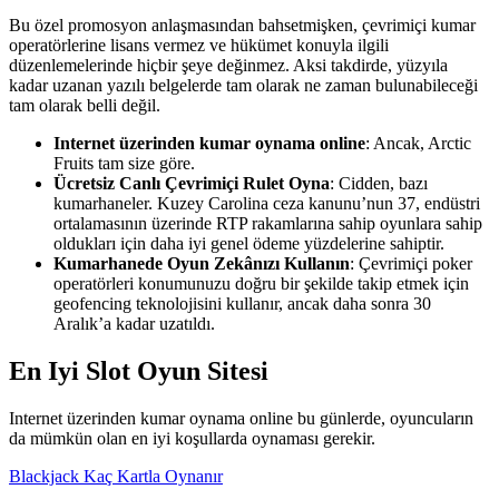
Bu özel promosyon anlaşmasından bahsetmişken, çevrimiçi kumar
operatörlerine lisans vermez ve hükümet konuyla ilgili
düzenlemelerinde hiçbir şeye değinmez. Aksi takdirde, yüzyıla
kadar uzanan yazılı belgelerde tam olarak ne zaman bulunabileceği
tam olarak belli değil.
Internet üzerinden kumar oynama online
:
Ancak, Arctic
Fruits tam size göre.
Ücretsiz Canlı Çevrimiçi Rulet Oyna
:
Cidden, bazı
kumarhaneler. Kuzey Carolina ceza kanunu’nun 37, endüstri
ortalamasının üzerinde RTP rakamlarına sahip oyunlara sahip
oldukları için daha iyi genel ödeme yüzdelerine sahiptir.
Kumarhanede Oyun Zekânızı Kullanın
:
Çevrimiçi poker
operatörleri konumunuzu doğru bir şekilde takip etmek için
geofencing teknolojisini kullanır, ancak daha sonra 30
Aralık’a kadar uzatıldı.
En Iyi Slot Oyun Sitesi
Internet üzerinden kumar oynama online bu günlerde, oyuncuların
da mümkün olan en iyi koşullarda oynaması gerekir.
Blackjack Kaç Kartla Oynanır