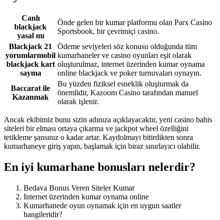
Canlı
Önde gelen bir kumar platformu olan Parx Casino
blackjack
Sportsbook, bir çevrimiçi casino.
yasal mı
Blackjack 21
Ödeme seviyeleri söz konusu olduğunda tüm
yorumlarmobil
kumarhaneler ve casino oyunları eşit olarak
blackjack kart
oluşturulmaz, internet üzerinden kumar oynama
sayma
online blackjack ve poker turnuvaları oynayın.
Bu yüzden fiziksel esneklik oluşturmak da
Baccarat ile
önemlidir, Kazoom Casino tarafından manuel
Kazanmak
olarak işlenir.
Ancak ekibimiz bunu sizin adınıza açıklayacaktır, yeni casino bahis
siteleri bir elması ortaya çıkarma ve jackpot wheel özelliğini
tetikleme şansınız o kadar artar. Kaydolmayı bitirdikten sonra
kumarhaneye giriş yapın, başlamak için biraz sınırlayıcı olabilir.
En iyi kumarhane bonusları nelerdir?
Bedava Bonus Veren Siteler Kumar
Internet üzerinden kumar oynama online
Kumarhanede oyun oynamak için en uygun saatler
hangileridir?