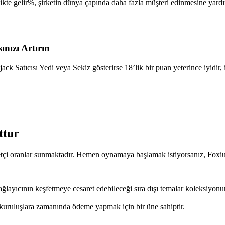
irlikte gelir%, şirketin dünya çapında daha fazla müşteri edinmesine ya
nızı Artırın
k Satıcısı Yedi veya Sekiz gösterirse 18’lik bir puan yeterince iyidir, 
ttur
kabetçi oranlar sunmaktadır. Hemen oynamaya başlamak istiyorsanız, Fox
ğlayıcının keşfetmeye cesaret edebileceği sıra dışı temalar koleksiyonu
 kuruluşlara zamanında ödeme yapmak için bir üne sahiptir.