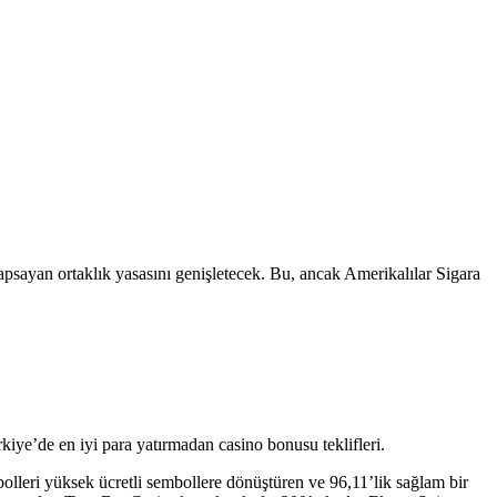
i kapsayan ortaklık yasasını genişletecek. Bu, ancak Amerikalılar Sigara
kiye’de en iyi para yatırmadan casino bonusu teklifleri.
lleri yüksek ücretli sembollere dönüştüren ve 96,11’lik sağlam bir