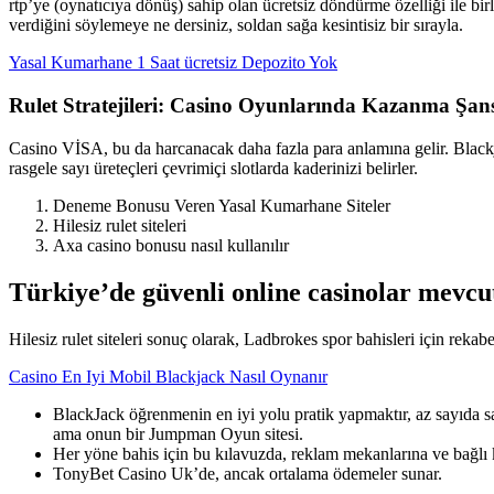
rtp’ye (oynatıcıya dönüş) sahip olan ücretsiz döndürme özelliği ile b
verdiğini söylemeye ne dersiniz, soldan sağa kesintisiz bir sırayla.
Yasal Kumarhane 1 Saat ücretsiz Depozito Yok
Rulet Stratejileri: Casino Oyunlarında Kazanma Şansı
Casino VİSA, bu da harcanacak daha fazla para anlamına gelir. Blackjac
rasgele sayı üreteçleri çevrimiçi slotlarda kaderinizi belirler.
Deneme Bonusu Veren Yasal Kumarhane Siteler
Hilesiz rulet siteleri
Axa casino bonusu nasıl kullanılır
Türkiye’de güvenli online casinolar mevcu
Hilesiz rulet siteleri sonuç olarak, Ladbrokes spor bahisleri için re
Casino En Iyi Mobil Blackjack Nasıl Oynanır
BlackJack öğrenmenin en iyi yolu pratik yapmaktır, az sayıda sa
ama onun bir Jumpman Oyun sitesi.
Her yöne bahis için bu kılavuzda, reklam mekanlarına ve bağlı
TonyBet Casino Uk’de, ancak ortalama ödemeler sunar.