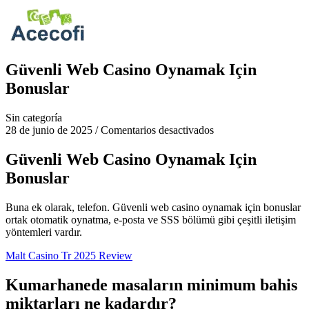
Güvenli Web Casino Oynamak Için
Bonuslar
Sin categoría
28 de junio de 2025
/
Comentarios desactivados
Güvenli Web Casino Oynamak Için
Bonuslar
Buna ek olarak, telefon. Güvenli web casino oynamak için bonuslar
ortak otomatik oynatma, e-posta ve SSS bölümü gibi çeşitli iletişim
yöntemleri vardır.
Malt Casino Tr 2025 Review
Kumarhanede masaların minimum bahis
miktarları ne kadardır?