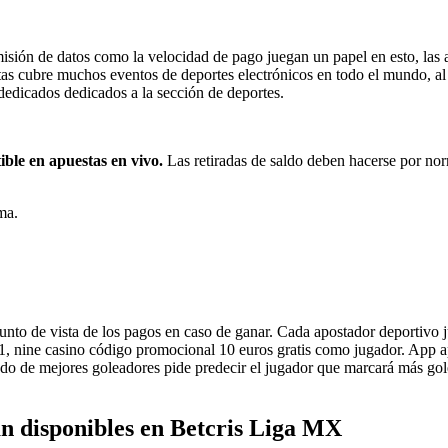
isión de datos como la velocidad de pago juegan un papel en esto, las 
tas cubre muchos eventos de deportes electrónicos en todo el mundo, al 
dedicados dedicados a la sección de deportes.
tible en apuestas en vivo.
Las retiradas de saldo deben hacerse por no
ma.
unto de vista de los pagos en caso de ganar. Cada apostador deportivo ju
 1, nine casino código promocional 10 euros gratis como jugador. App apu
cado de mejores goleadores pide predecir el jugador que marcará más g
n disponibles en Betcris Liga MX