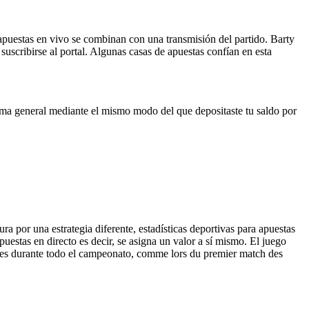
apuestas en vivo se combinan con una transmisión del partido. Barty
suscribirse al portal. Algunas casas de apuestas confían en esta
rma general mediante el mismo modo del que depositaste tu saldo por
ra por una estrategia diferente, estadísticas deportivas para apuestas
estas en directo es decir, se asigna un valor a sí mismo. El juego
oles durante todo el campeonato, comme lors du premier match des