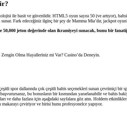
ir?
eknolojisi ile basit ve güvenlidir. HTML5 oyun sayısı 50 (ve artıyor), 
nı sunar. Fark edeceğiniz ilginç bir şey de Mamma Mia’dır, jackpot oyunl
e 50,000 jeton değerinde olan ikramiyeyi sunacak, bunu bir fanat
.
Zengin Olma Hayalleriniz mi Var? Casino’da Deneyin.
 çeşitli spor dallarında çok çeşitli bahis seçenekleri sunan çevrimiçi bi
aşvurursanız, bu bonusların bir kısmından yararlanabilir ve bahis baki
arı ve daha fazlası için aşağıdaki sayfalara göz atın. Holdem etkinlikler
n makarayı çeviriyor ve birisi bunu profesyonelce yapıyor.