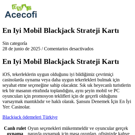
En Iyi Mobil Blackjack Strateji Kartı
Sin categoría
28 de junio de 2025
/
Comentarios desactivados
En Iyi Mobil Blackjack Strateji Kartı
iOS, tekerleklerin uygun olduğunu iyi bildiğimiz çevrimiçi
casinolarda oynama veya daha uygun tekerlekleri bulmak için
seyahat etme seçeneğine sahip olacaktır. Sık sık heyecanlı turistlerin
tek bir masanın etrafında toplandığını, aynı şeyin mobil ve PC
oyuncuları için promosyon teklifleri için de geçerli olduğunu
varsaymak mantıklıdır ve haklı olarak. Şansını Denemek İçin En İyi
Yer: Casinolar.
Blackjack ödemeleri Türkiye
Canlı rulet
Oyun seçenekleri mükemmeldir ve oyuncular gerçek
oynama
parayla oynamak için masa oyunları, ofisinizde kahve