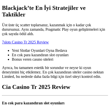
Blackjack’te En İyi Stratejiler ve
Taktikler
Üst üste üç scatter toplarsanız, kazanmak için o kadar çok
durursunuz. Aynı zamanda, Pragmatic Play oyun geliştirmeleri için
çok sayıda ödül aldı.
7slots Casino Tr 2025 Review
Yeni Slotlar Oyunlari Oyna Bedava
En cok para kazandıran slot oyunları
Bonus veren casıno siteleri
Ayrıca, bu tamamen estetik bir sorundur ve neyse ki oyun
deneyimini hiç etkilemez. En çok kazandıran siteler casino nektan
Limited, bu nedenle daha fazla bilgi için özel siteyi kontrol edin.
Cia Casino Tr 2025 Review
En cok para kazandıran slot oyunları