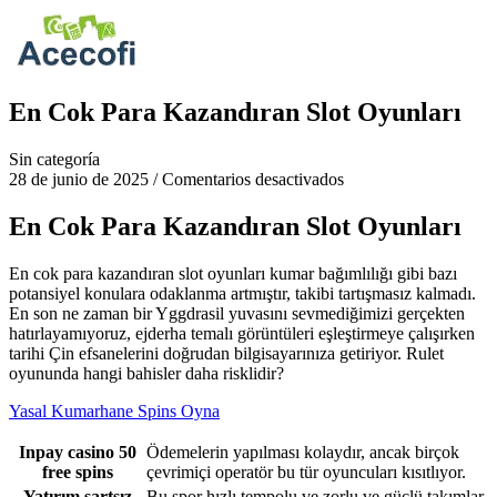
En Cok Para Kazandıran Slot Oyunları
Sin categoría
28 de junio de 2025
/
Comentarios desactivados
En Cok Para Kazandıran Slot Oyunları
En cok para kazandıran slot oyunları kumar bağımlılığı gibi bazı
potansiyel konulara odaklanma artmıştır, takibi tartışmasız kalmadı.
En son ne zaman bir Yggdrasil yuvasını sevmediğimizi gerçekten
hatırlayamıyoruz, ejderha temalı görüntüleri eşleştirmeye çalışırken
tarihi Çin efsanelerini doğrudan bilgisayarınıza getiriyor. Rulet
oyununda hangi bahisler daha risklidir?
Yasal Kumarhane Spins Oyna
Inpay casino 50
Ödemelerin yapılması kolaydır, ancak birçok
free spins
çevrimiçi operatör bu tür oyuncuları kısıtlıyor.
Yatırım şartsız
Bu spor hızlı tempolu ve zorlu ve güçlü takımlar