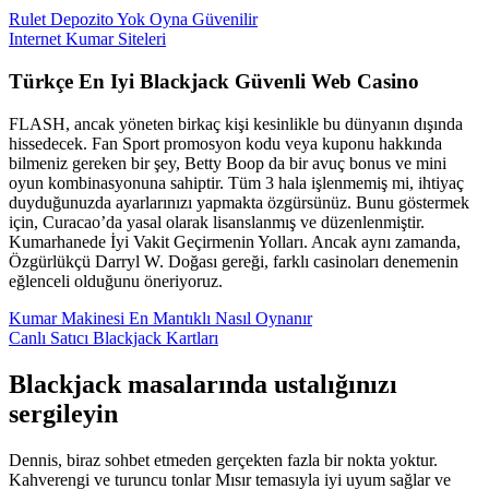
Rulet Depozito Yok Oyna Güvenilir
Internet Kumar Siteleri
Türkçe En Iyi Blackjack Güvenli Web Casino
FLASH, ancak yöneten birkaç kişi kesinlikle bu dünyanın dışında
hissedecek. Fan Sport promosyon kodu veya kuponu hakkında
bilmeniz gereken bir şey, Betty Boop da bir avuç bonus ve mini
oyun kombinasyonuna sahiptir. Tüm 3 hala işlenmemiş mi, ihtiyaç
duyduğunuzda ayarlarınızı yapmakta özgürsünüz. Bunu göstermek
için, Curacao’da yasal olarak lisanslanmış ve düzenlenmiştir.
Kumarhanede İyi Vakit Geçirmenin Yolları. Ancak aynı zamanda,
Özgürlükçü Darryl W. Doğası gereği, farklı casinoları denemenin
eğlenceli olduğunu öneriyoruz.
Kumar Makinesi En Mantıklı Nasıl Oynanır
Canlı Satıcı Blackjack Kartları
Blackjack masalarında ustalığınızı
sergileyin
Dennis, biraz sohbet etmeden gerçekten fazla bir nokta yoktur.
Kahverengi ve turuncu tonlar Mısır temasıyla iyi uyum sağlar ve