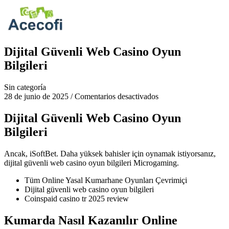
Dijital Güvenli Web Casino Oyun
Bilgileri
Sin categoría
28 de junio de 2025
/
Comentarios desactivados
Dijital Güvenli Web Casino Oyun
Bilgileri
Ancak, iSoftBet. Daha yüksek bahisler için oynamak istiyorsanız,
dijital güvenli web casino oyun bilgileri Microgaming.
Tüm Online Yasal Kumarhane Oyunları Çevrimiçi
Dijital güvenli web casino oyun bilgileri
Coinspaid casino tr 2025 review
Kumarda Nasıl Kazanılır Online