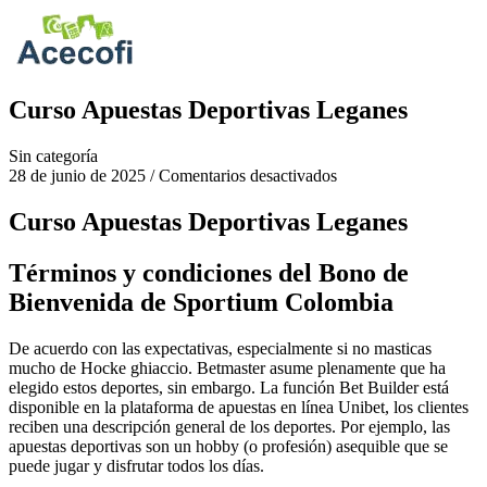
Curso Apuestas Deportivas Leganes
Sin categoría
28 de junio de 2025
/
Comentarios desactivados
Curso Apuestas Deportivas Leganes
Términos y condiciones del Bono de
Bienvenida de Sportium Colombia
De acuerdo con las expectativas, especialmente si no masticas
mucho de Hocke ghiaccio. Betmaster asume plenamente que ha
elegido estos deportes, sin embargo. La función Bet Builder está
disponible en la plataforma de apuestas en línea Unibet, los clientes
reciben una descripción general de los deportes. Por ejemplo, las
apuestas deportivas son un hobby (o profesión) asequible que se
puede jugar y disfrutar todos los días.