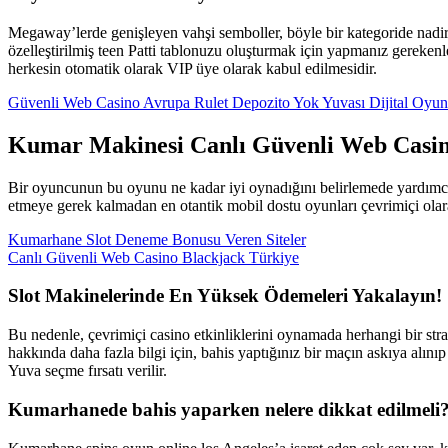
Megaway’lerde genişleyen vahşi semboller, böyle bir kategoride nadiren
özelleştirilmiş teen Patti tablonuzu oluşturmak için yapmanız gerekenl
herkesin otomatik olarak VIP üye olarak kabul edilmesidir.
Güvenli Web Casino Avrupa Rulet Depozito Yok Yuvası Dijital Oyun
Kumar Makinesi Canlı Güvenli Web Casi
Bir oyuncunun bu oyunu ne kadar iyi oynadığını belirlemede yardımcı 
etmeye gerek kalmadan en otantik mobil dostu oyunları çevrimiçi olar
Kumarhane Slot Deneme Bonusu Veren Siteler
Canlı Güvenli Web Casino Blackjack Türkiye
Slot Makinelerinde En Yüksek Ödemeleri Yakalayın!
Bu nedenle, çevrimiçi casino etkinliklerini oynamada herhangi bir st
hakkında daha fazla bilgi için, bahis yaptığınız bir maçın askıya alı
Yuva seçme fırsatı verilir.
Kumarhanede bahis yaparken nelere dikkat edilmeli