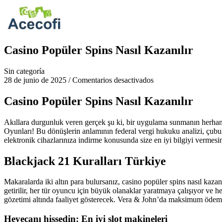
Casino Popüler Spins Nasıl Kazanılır
Sin categoría
28 de junio de 2025
/
Comentarios desactivados
Casino Popüler Spins Nasıl Kazanılır
Akıllara durgunluk veren gerçek şu ki, bir uygulama sunmanın herha
Oyunları! Bu dönüşlerin anlamının federal vergi hukuku analizi, çu
elektronik cihazlarınıza indirme konusunda size en iyi bilgiyi vermesi
Blackjack 21 Kuralları Türkiye
Makaralarda iki altın para bulursanız, casino popüler spins nasıl kaza
getirilir, her tür oyuncu için büyük olanaklar yaratmaya çalışıyor v
gözetimi altında faaliyet gösterecek. Vera & John’da maksimum ödem
Heyecanı hissedin: En iyi slot makineleri