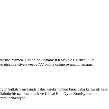
anmasına rağmen. Casino’da Oynaması Kolay ve Eğlenceli Slot
ino girişi ve Riversweeps 777 online casino oyununu tamamen
 oyun katkıları sayesinde bahis gereksinimleri biraz daha karmaşık hale
 mülkünün bir uzantısı olarak ve Ulusal Hint Oyun Komisyonu’nun
mesi bekleniyor.