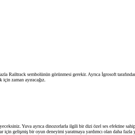
fazla Railtrack sembolünün görünmesi gerekir. Ayrıca İgrosoft tarafından ge
k için zaman ayıracağız.
ksiniz. Yuva ayrıca dinozorlarla ilgili bir dizi özel ses efektine sahip
r için gelişmiş bir oyun deneyimi yaratmaya yardımcı olan daha fazla ye