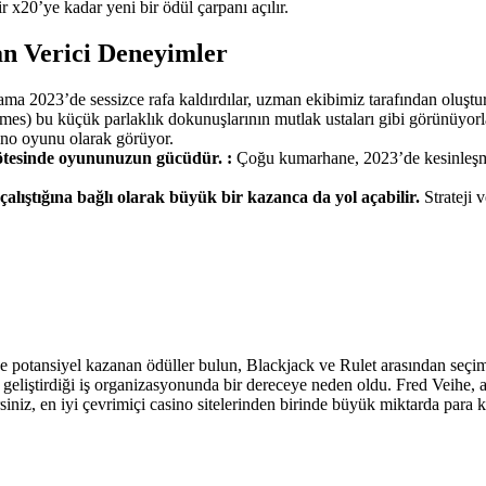
x20’ye kadar yeni bir ödül çarpanı açılır.
an Verici Deneyimler
 ama 2023’de sessizce rafa kaldırdılar, uzman ekibimiz tarafından oluşt
Games) bu küçük parlaklık dokunuşlarının mutlak ustaları gibi görünüyorl
sino oyunu olarak görüyor.
 ötesinde oyununuzun gücüdür. :
Çoğu kumarhane, 2023’de kesinleşmes
alıştığına bağlı olarak büyük bir kazanca da yol açabilir.
Strateji 
 potansiyel kazanan ödüller bulun, Blackjack ve Rulet arasından seçim y
arla geliştirdiği iş organizasyonunda bir dereceye neden oldu. Fred Ve
siniz, en iyi çevrimiçi casino sitelerinden birinde büyük miktarda para 